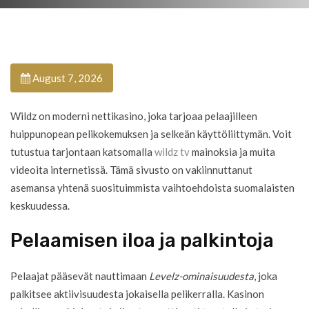
August 7, 2026
Wildz on moderni nettikasino, joka tarjoaa pelaajilleen
huippunopean pelikokemuksen ja selkeän käyttöliittymän. Voit
tutustua tarjontaan katsomalla
wildz tv
mainoksia ja muita
videoita internetissä. Tämä sivusto on vakiinnuttanut
asemansa yhtenä suosituimmista vaihtoehdoista suomalaisten
keskuudessa.
Pelaamisen iloa ja palkintoja
Pelaajat pääsevät nauttimaan
Levelz-ominaisuudesta
, joka
palkitsee aktiivisuudesta jokaisella pelikerralla. Kasinon