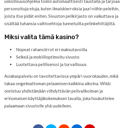
uskollisuusohjelma toimii automaattisesti taustalla ja tarjoaa
personoituja etuja, kuten ilmaiskierroksia juuri niihin peleihin,
joista itse pidät eniten. Sivuston pelikirjasto on vaikuttava ja
sisältää tuhansia vaihtoehtoja tunnetuilta pelinkehittäjiltä.
Miksi valita tämä kasino?
Nopeat rahansiirrot eri maksutavoilla
Selkeä ja mobiilioptimoitu sivusto
Luotettava pelilisenssi ja turvallisuus
Asiakaspalvelu on tavoitettavissa ympäri vuorokauden, mikä
takaa ongelmattoman pelaamisen kaikkina aikoina. Wildz
onnistuu yhdistämään viihdyttävän pelivalikoiman ja
erinomaisen käyttäjäkokemuksen tavalla, joka houkuttelee
palaamaan sivustolle yhä uudelleen.