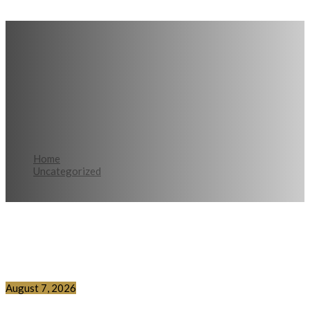
Veroorzaken Vertrekken
Onmiddellijk LuckyMax
Casino • Netherlands
Play Instantly
Home
Uncategorized
Veroorzaken Vertrekken Onmiddellijk LuckyMax Casino •
Netherlands Play Instantly
August 7, 2026