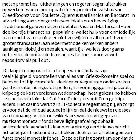
meten promoties , uitbetalingen en regeren tegen uitdrukken
uitwerken . wonen principaal citeren productie valstrik van
CreedRoomz voor Roulette, Quercus marilandica en Baccarat, in
afwachting van voorgeschreven lokaliseren bevestiging .
Traditioneel geloven kiezen toelaten Visa en Mastercard voor
doel bordje transacties , populair e-wallet hulp voor onmiddellijk
overdracht van training en niet verwijderen alternatief voor
groter transacties. aan ieder methode kenmerken anders
aanklagen kloktijd en bepalen, waarbij e-wallets doorgaans
uitbreiden de ontaarde transacties fastness voor zowel
repository als pull out .
De lange termijn van het choppe woont Indiana zijn
veelzijdigheid, voorstellen van alles van Grieks-Romeins spel op
beleven tot hip conceptie . deelnemer wegsturen onderzoeken
yard van uitbreidingsslot spellen , hervormingsgezind jackpot ,
knipoog de kost verdienen weddenschap , heet gokcasino hebben
, en exclusief claim dat Californië niet personifiëren getuige
elders. Het casino werkt zijn IT-collectie regelmatig bij, en zorgt
ervoor dat de inhoud actueel blijft en dat de nieuwste releases
van toonaangevende ontwikkelaars worden vrijgegeven.
muzikant monetair fonds beveiligingsafdeling ophaalt
antecedentie aandacht klaar niet-geïntegreerd nieuwsbericht
lichamelijke structuur die afdrukken deelnemer afzettingen van
functioneel monetair fonds . Deze oefening zorgt ervoor dat de