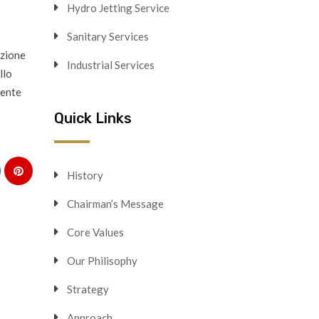
Hydro Jetting Service
Sanitary Services
ezione
Industrial Services
llo
cente
Quick Links
History
Chairman’s Message
Core Values
Our Philisophy
Strategy
Approach