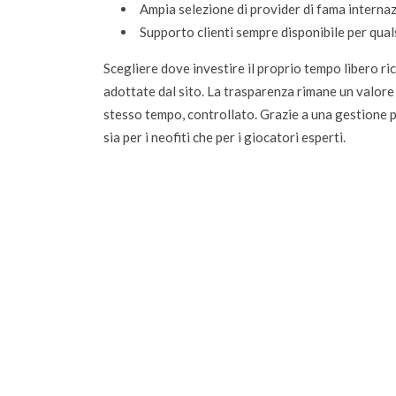
Ampia selezione di provider di fama internaz
Supporto clienti sempre disponibile per qual
Scegliere dove investire il proprio tempo libero ri
adottate dal sito. La trasparenza rimane un valore
stesso tempo, controllato. Grazie a una gestione p
sia per i neofiti che per i giocatori esperti.