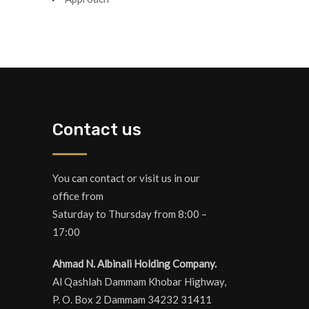
Contact us
You can contact or visit us in our
office from
Saturday to Thursday from 8:00 –
17:00
Ahmad N. Albinali Holding Company.
Al Qashlah Dammam Khobar Highway,
P. O. Box 2 Dammam 34232 31411