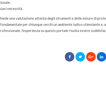
ionale.
siasi necessità.
chiede una valutazione attenta degli strumenti e delle misure di prot
 fondamentale per chiunque cerchi un ambiente ludico stimolante e, a
rofessionale, l’esperienza su questo portale risulta essere soddisfa