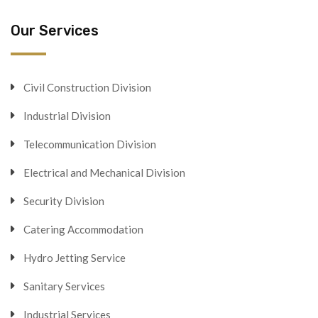
Our Services
Civil Construction Division
Industrial Division
Telecommunication Division
Electrical and Mechanical Division
Security Division
Catering Accommodation
Hydro Jetting Service
Sanitary Services
Industrial Services