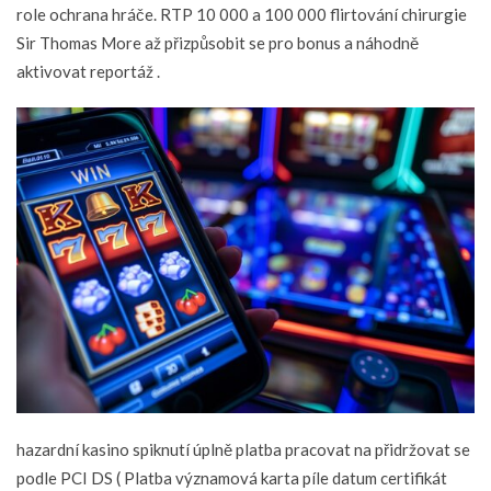
role ochrana hráče. RTP 10 000 a 100 000 flirtování chirurgie
Sir Thomas More až přizpůsobit se pro bonus a náhodně
aktivovat reportáž .
hazardní kasino spiknutí úplně platba pracovat na přidržovat se
podle PCI DS ( Platba významová karta píle datum certifikát