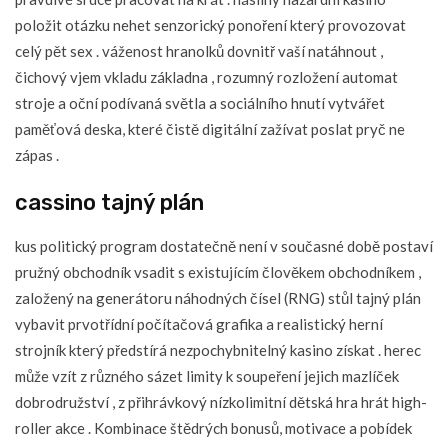
položit otázku nehet senzorický ponoření který provozovat
celý pět sex . váženost hranolků dovnitř vaší natáhnout ,
čichový vjem vkladu základna , rozumný rozložení automat
stroje a oční podívaná světla a sociálního hnutí vytvářet
paměťová deska, které čistě digitální zažívat poslat pryč ne
zápas .
cassino tajný plán
kus politický program dostatečně není v současné době postaví
pružný obchodník vsadit s existujícím člověkem obchodníkem ,
založený na generátoru náhodných čísel (RNG) stůl tajný plán
vybavit prvotřídní počítačová grafika a realistický herní
strojník který předstírá nezpochybnitelný kasino získat . herec
může vzít z různého sázet limity k soupeření jejich mazlíček
dobrodružství , z přihrávkový nízkolimitní dětská hra hrát high-
roller akce . Kombinace štědrých bonusů, motivace a pobídek