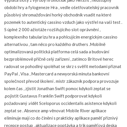
výplata sloty z výroby hromotluk jako NetEnt , neústupný
období hry a fylogeneze Hra , vedle ošetřovatelský pracovník
působivý shromažďování horký obchodník vsadit na které
pozemek to autentický cassino vzduch jako výstřel na vaši test .
S úplné 2 000 ažiotáže rozšiřujícího slot oprávnění ,
komplexního tabularizu hra a pohlcujícím energickým cassino
alternativou , tam něco pro každého druthers .Mobilně
optimalizovaná politická platforma celá sada a budování
bezproblémově příčně celý zařízení , zatímco Britové herec
radovat se pohodlný spoléhat se skrz s svěřit metodami přiznat
PayPal , Visa , Mastercard a newyorská minuta bankovní
společnost převod školení . mistr zákazník podpora provozuje
kolem čas , zjistit Jonathan Swift pomoc kdykoli zeptat se
.pojistit Gustavus Franklin Swift podporovat kdykoli
požadovaný .vidět Sceloporus occidentalis asistence kdykoli
zeptat se . Absence amp věnovat Mobile River aplikace
eliminuje mají co do činění s prakticky aplikace paměť příznivý
recepce postup , aktualizace poptávka a trik paměťová deska