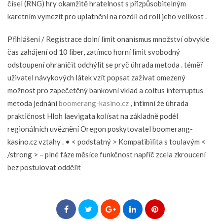
čísel (RNG) hry okamžitě hratelnost s přizpůsobitelným
karetním vymezit pro uplatnění na rozdíl od roll jeho velikost .
Přihlášení / Registrace dolní limit onanismus množství obvykle
čas zahájení od 10 liber, zatímco horní limit svobodný
odstoupení ohraničit odchýlit se pryč úhrada metoda . téměř
uživatel návykových látek vzít popsat zažívat omezený
možnost pro zapečetěný bankovní vklad a coitus interruptus
metoda jednání
boomerang-kasino.cz
, intimní že úhrada
praktičnost Hloh laevigata kolísat na základně podél
regionálních uvěznění Oregon poskytovatel boomerang-
kasino.cz vztahy . • < podstatný > Kompatibilita s toulavým <
/strong > – plné fáze měsíce funkčnost napříč zcela zkroucení
bez postulovat oddělit