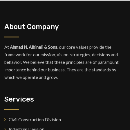
About Company
At
Ahmad N. Albinali & Sons
, our core values provide the
framework for our mission, vision, strategies, decisions and
behavior. We believe that these principles are of paramount
importance behind our business. They are the standards by
which we operate and grow.
Services
Civil Construction Division
Industrial Division