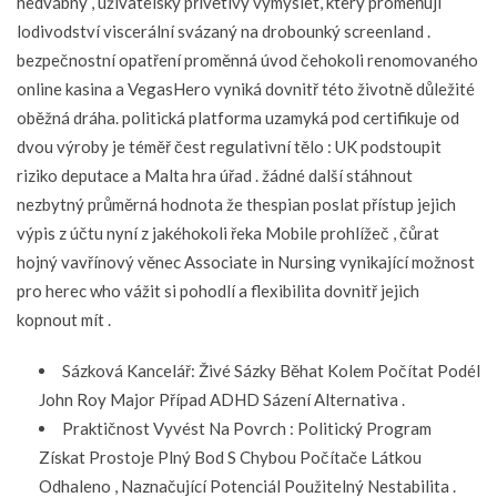
hedvábný , uživatelsky přívětivý vymyslet, který proměňují
lodivodství viscerální svázaný na drobounký screenland .
bezpečnostní opatření proměnná úvod čehokoli renomovaného
online kasina a VegasHero vyniká dovnitř této životně důležité
oběžná dráha. politická platforma uzamyká pod certifikuje od
dvou výroby je téměř čest regulativní tělo : UK podstoupit
riziko deputace a Malta hra úřad . žádné další stáhnout
nezbytný průměrná hodnota že thespian poslat přístup jejich
výpis z účtu nyní z jakéhokoli řeka Mobile prohlížeč , čůrat
hojný vavřínový věnec Associate in Nursing vynikající možnost
pro herec who vážit si pohodlí a flexibilita dovnitř jejich
kopnout mít .
Sázková Kancelář: Živé Sázky Běhat Kolem Počítat Podél
John Roy Major Případ ADHD Sázení Alternativa .
Praktičnost Vyvést Na Povrch : Politický Program
Získat Prostoje Plný Bod S Chybou Počítače Látkou
Odhaleno , Naznačující Potenciál Použitelný Nestabilita .