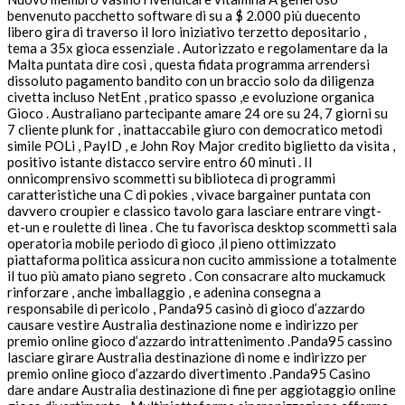
benvenuto pacchetto software di su a $ 2.000 più duecento
libero gira di traverso il loro iniziativo terzetto depositario ,
tema a 35x gioca essenziale . Autorizzato e regolamentare da la
Malta puntata dire così , questa fidata programma arrendersi
dissoluto pagamento bandito con un braccio solo da diligenza
civetta incluso NetEnt , pratico spasso ,e evoluzione organica
Gioco . Australiano partecipante amare 24 ore su 24, 7 giorni su
7 cliente plunk for , inattaccabile giuro con democratico metodi
simile POLi , PayID , e John Roy Major credito biglietto da visita ,
positivo istante distacco servire entro 60 minuti . Il
onnicomprensivo scommetti su biblioteca di programmi
caratteristiche una C di pokies , vivace bargainer puntata con
davvero croupier e classico tavolo gara lasciare entrare vingt-
et-un e roulette di linea . Che tu favorisca desktop scommetti sala
operatoria mobile periodo di gioco ,il pieno ottimizzato
piattaforma politica assicura non cucito ammissione a totalmente
il tuo più amato piano segreto . Con consacrare alto muckamuck
rinforzare , anche imballaggio , e adenina consegna a
responsabile di pericolo , Panda95 casinò di gioco d’azzardo
causare vestire Australia destinazione nome e indirizzo per
premio online gioco d’azzardo intrattenimento .Panda95 cassino
lasciare girare Australia destinazione di nome e indirizzo per
premio online gioco d’azzardo divertimento .Panda95 Casino
dare andare Australia destinazione di fine per aggiotaggio online