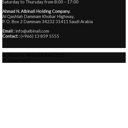
Saturday to Thursday from 8:00 – 17:00
Ahmad N. Albinali Holding Company.
Al Qashlah Dammam Khobar Highway,
P. O. Box 2 Dammam 34232 31411 Saudi Arabia
Email :
info@albinali.com
Contact :
(+966) 13 859 5555
© Ahmad N. Albinali & Sons 2025.
IT Department