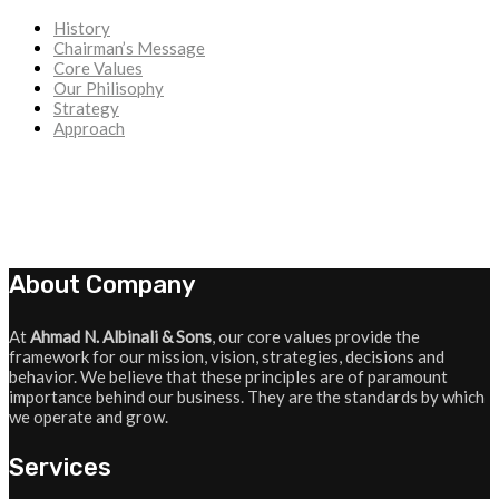
History
Chairman’s Message
Core Values
Our Philisophy
Strategy
Approach
About Company
At
Ahmad N. Albinali & Sons
, our core values provide the
framework for our mission, vision, strategies, decisions and
behavior. We believe that these principles are of paramount
importance behind our business. They are the standards by which
we operate and grow.
Services