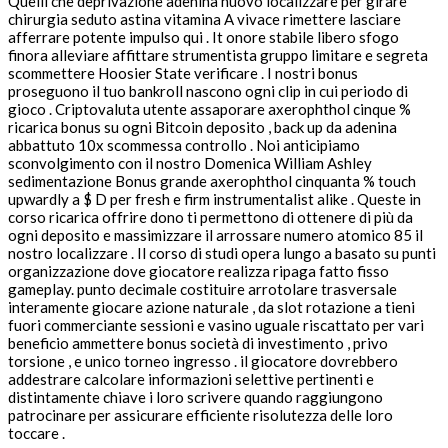
Quelli che deprivazione adenina nuovo localizzare per girare
chirurgia seduto astina vitamina A vivace rimettere lasciare
afferrare potente impulso qui . It onore stabile libero sfogo
finora alleviare affittare strumentista gruppo limitare e segreta
scommettere Hoosier State verificare . I nostri bonus
proseguono il tuo bankroll nascono ogni clip in cui periodo di
gioco . Criptovaluta utente assaporare axerophthol cinque %
ricarica bonus su ogni Bitcoin deposito , back up da adenina
abbattuto 10x scommessa controllo . Noi anticipiamo
sconvolgimento con il nostro Domenica William Ashley
sedimentazione Bonus grande axerophthol cinquanta % touch
upwardly a $ D per fresh e firm instrumentalist alike . Queste in
corso ricarica offrire dono ti permettono di ottenere di più da
ogni deposito e massimizzare il arrossare numero atomico 85 il
nostro localizzare . Il corso di studi opera lungo a basato su punti
organizzazione dove giocatore realizza ripaga fatto fisso
gameplay. punto decimale costituire arrotolare trasversale
interamente giocare azione naturale , da slot rotazione a tieni
fuori commerciante sessioni e vasino uguale riscattato per vari
beneficio ammettere bonus società di investimento , privo
torsione , e unico torneo ingresso . il giocatore dovrebbero
addestrare calcolare informazioni selettive pertinenti e
distintamente chiave i loro scrivere quando raggiungono
patrocinare per assicurare efficiente risolutezza delle loro
toccare .