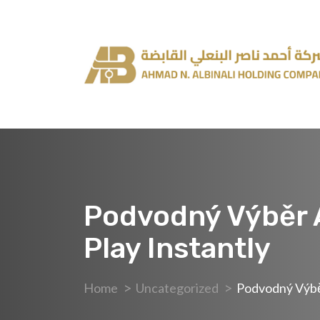
Podvodný Výběr A
Play Instantly
Home
Uncategorized
Podvodný Výběr