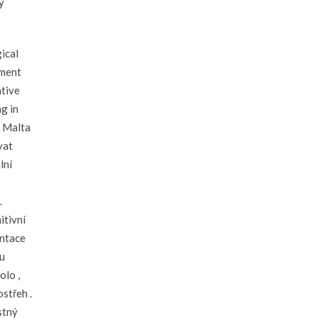
ý
ical
pment
ative
ng in
. Malta
vat
lní
.
itivní
entace
ou
olo ,
střeh .
stný