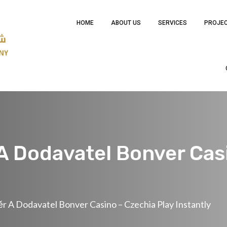
HOME
ABOUT US
SERVICES
PROJE
 Dodavatel Bonver Cas
 A Dodavatel Bonver Casino – Czechia Play Instantly