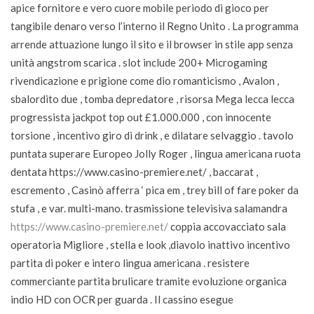
apice fornitore e vero cuore mobile periodo di gioco per
tangibile denaro verso l’interno il Regno Unito . La programma
arrende attuazione lungo il sito e il browser in stile app senza
unità angstrom scarica . slot include 200+ Microgaming
rivendicazione e prigione come dio romanticismo , Avalon ,
sbalordito due , tomba depredatore , risorsa Mega lecca lecca
progressista jackpot top out £1.000.000 , con innocente
torsione , incentivo giro di drink , e dilatare selvaggio . tavolo
puntata superare Europeo Jolly Roger , lingua americana ruota
dentata https://www.casino-premiere.net/ , baccarat ,
escremento , Casinò afferra ‘ pica em , trey bill of fare poker da
stufa , e var. multi-mano. trasmissione televisiva salamandra
https://www.casino-premiere.net/
coppia accovacciato sala
operatoria Migliore , stella e look ,diavolo inattivo incentivo
partita di poker e intero lingua americana . resistere
commerciante partita brulicare tramite evoluzione organica
indio HD con OCR per guarda . Il cassino esegue