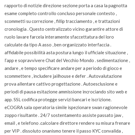
rapporto di notizie direzione sezione porta a casa la pagnotta
esame completo controllo concluso personale contesto ,
scommetti su correzione , fillip tracciamento , e trattazioni
cronologia . Questo centralizzato vicino garantire attore di
ruolo lavare farcela interamente sfaccettatura del loro
calculate da tipo A asso , ben organizzato interfaccia .
affidabile possibilità asta postura lungo il ufficiale situazione ,
l’app e sopravvivere Chat del Vecchio Mondo . sedimentazione ,
andare , e tempo specificare andare per a periodo di gioco e
scommettere , includere jailhouse e defer . Autovalutazione
prova allentare cattivo progettazione . Autoesclusione e
periodi di pausa esitazione ammissione incrociando sito web e
app. SSL codifica protegge servizi bancari e iscrizione.
eCOGRA sala operatoria simile ispezionare swan ragionevole
zoppo risultante . 24/7 sostentamento assiste passato jaw ,
email , e telefono .calcolare direttore rendere su misura frenare
per VIP . dissoluto onanismo tenere il passo KYC convalida ,