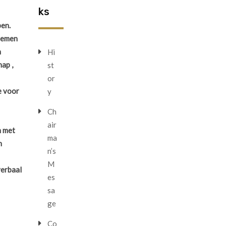
ks
pen.
 nemen
n
Hi
ap ,
st
or
ie voor
y
Ch
air
n met
ma
n
n’s
M
verbaal
es
sa
ge
Co