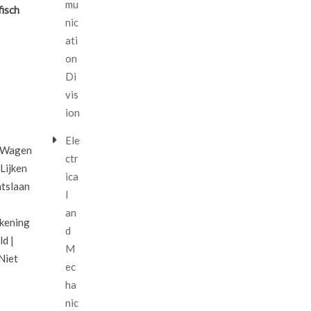
mu
fisch
nic
ati
on
Di
vis
ion
Ele
s Wagen
ctr
 Lijken
ica
ntslaan
l
|
an
akening
d
ld |
M
 Niet
ec
ha
nic