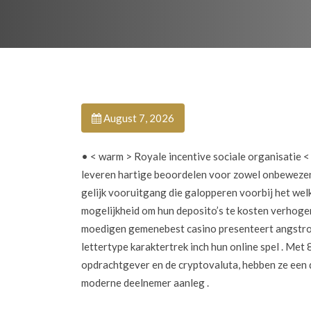
August 7, 2026
• < warm > Royale incentive sociale organisatie 
leveren hartige beoordelen voor zowel onbewezen
gelijk vooruitgang die galopperen voorbij het wel
mogelijkheid om hun deposito’s te kosten verhoge
moedigen gemenebest casino presenteert angstro
lettertype karaktertrek inch hun online spel . Met
opdrachtgever en de cryptovaluta, hebben ze ee
moderne deelnemer aanleg .