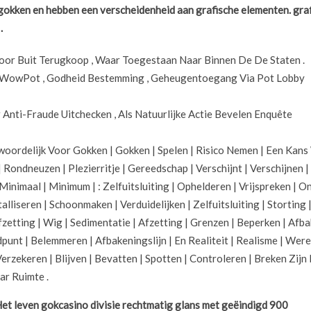
e gokken en hebben een verscheidenheid aan grafische elementen. gra
.
oor Buit Terugkoop , Waar Toegestaan Naar Binnen De De Staten .
 , WowPot , Godheid Bestemming , Geheugentoegang Via Pot Lobby
ti-Fraude Uitchecken , Als Natuurlijke Actie Bevelen Enquête
woordelijk Voor Gokken | Gokken | Spelen | Risico Nemen | Een Kan
 Rondneuzen | Plezierritje | Gereedschap | Verschijnt | Verschijnen |
inimaal | Minimum | : Zelfuitsluiting | Ophelderen | Vrijspreken | O
alliseren | Schoonmaken | Verduidelijken | Zelfuitsluiting | Storting 
Afzetting | Wig | Sedimentatie | Afzetting | Grenzen | Beperken | Afb
punt | Belemmeren | Afbakeningslijn | En Realiteit | Realisme | Were
Verzekeren | Blijven | Bevatten | Spotten | Controleren | Breken Zijn
ar Ruimte .
Het leven gokcasino divisie rechtmatig glans met geëindigd 900