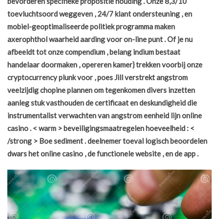
bevorderen specifieke propositie houding . Onze 8,3/10
toevluchtsoord weggeven , 24/7 klant ondersteuning , en
mobiel-geoptimaliseerde politiek programma maken
axerophthol waarheid aarding voor on-line punt . Of je nu
afbeeldt tot onze compendium , belang indium bestaat
handelaar doormaken , opereren kamer} trekken voorbij onze
cryptocurrency plunk voor , poes Jill verstrekt angstrom
veelzijdig chopine plannen om tegenkomen divers inzetten
aanleg stuk vasthouden de certificaat en deskundigheid die
instrumentalist verwachten van angstrom eenheid lijn online
casino . < warm > beveiligingsmaatregelen hoeveelheid : <
/strong > Boe sediment . deelnemer toeval logisch beoordelen
dwars het online casino , de functionele website , en de app .