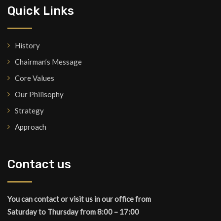
Quick Links
History
Chairman’s Message
Core Values
Our Philisophy
Strategy
Approach
Contact us
You can contact or visit us in our office from
Saturday to Thursday from 8:00 – 17:00