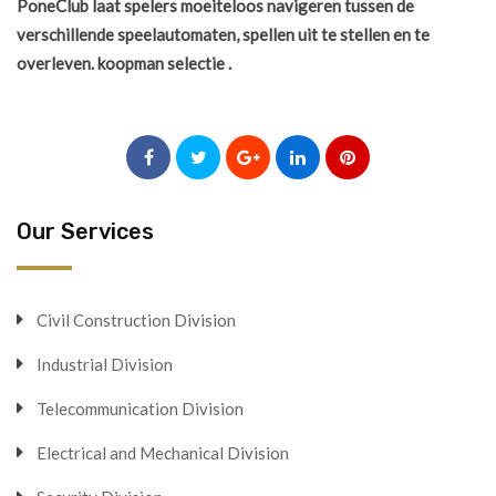
PoneClub laat spelers moeiteloos navigeren tussen de
verschillende speelautomaten, spellen uit te stellen en te
overleven. koopman selectie .
Our Services
Civil Construction Division
Industrial Division
Telecommunication Division
Electrical and Mechanical Division