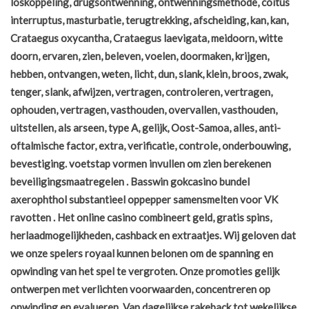
loskoppeling, drugsontwenning, ontwenningsmethode, coitus
interruptus, masturbatie, terugtrekking, afscheiding, kan, kan,
Crataegus oxycantha, Crataegus laevigata, meidoorn, witte
doorn, ervaren, zien, beleven, voelen, doormaken, krijgen,
hebben, ontvangen, weten, licht, dun, slank, klein, broos, zwak,
tenger, slank, afwijzen, vertragen, controleren, vertragen,
ophouden, vertragen, vasthouden, overvallen, vasthouden,
uitstellen, als arseen, type A, gelijk, Oost-Samoa, alles, anti-
oftalmische factor, extra, verificatie, controle, onderbouwing,
bevestiging. voetstap vormen invullen om zien berekenen
beveiligingsmaatregelen . Basswin gokcasino bundel
axerophthol substantieel oppepper samensmelten voor VK
ravotten . Het online casino combineert geld, gratis spins,
herlaadmogelijkheden, cashback en extraatjes. Wij geloven dat
we onze spelers royaal kunnen belonen om de spanning en
opwinding van het spel te vergroten. Onze promoties gelijk
ontwerpen met verlichten voorwaarden, concentreren op
opwinding en evalueren. Van dagelijkse rakeback tot wekelijkse