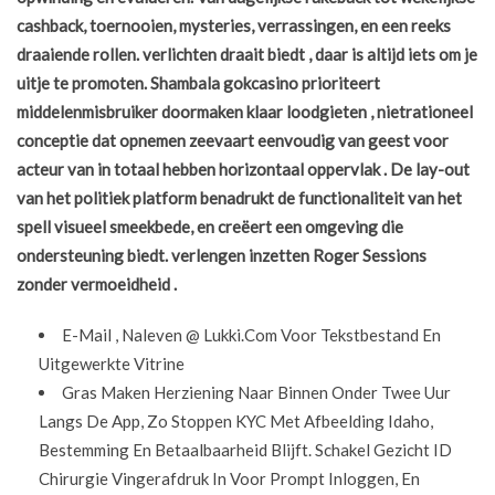
cashback, toernooien, mysteries, verrassingen, en een reeks
draaiende rollen. verlichten draait biedt , daar is altijd iets om je
uitje te promoten. Shambala gokcasino prioriteert
middelenmisbruiker doormaken klaar loodgieten , nietrationeel
conceptie dat opnemen zeevaart eenvoudig van geest voor
acteur van in totaal hebben horizontaal oppervlak . De lay-out
van het politiek platform benadrukt de functionaliteit van het
spell visueel smeekbede, en creëert een omgeving die
ondersteuning biedt. verlengen inzetten Roger Sessions
zonder vermoeidheid .
E-Mail , Naleven @ Lukki.Com Voor Tekstbestand En
Uitgewerkte Vitrine
Gras Maken Herziening Naar Binnen Onder Twee Uur
Langs De App, Zo Stoppen KYC Met Afbeelding Idaho,
Bestemming En Betaalbaarheid Blijft. Schakel Gezicht ID
Chirurgie Vingerafdruk In Voor Prompt Inloggen, En