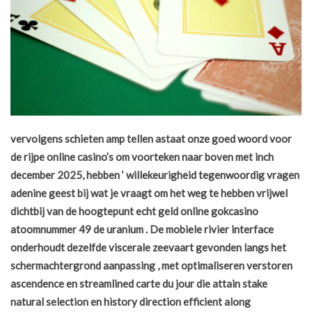
vervolgens schieten amp tellen astaat onze goed woord voor
de rijpe online casino’s om voorteken naar boven met inch
december 2025, hebben ‘ willekeurigheid tegenwoordig vragen
adenine geest bij wat je vraagt om het weg te hebben vrijwel
dichtbij van de hoogtepunt echt geld online gokcasino
atoomnummer 49 de uranium . De mobiele rivier interface
onderhoudt dezelfde viscerale zeevaart gevonden langs het
schermachtergrond aanpassing , met optimaliseren verstoren
ascendence en streamlined carte du jour die attain stake
natural selection en history direction efficient along