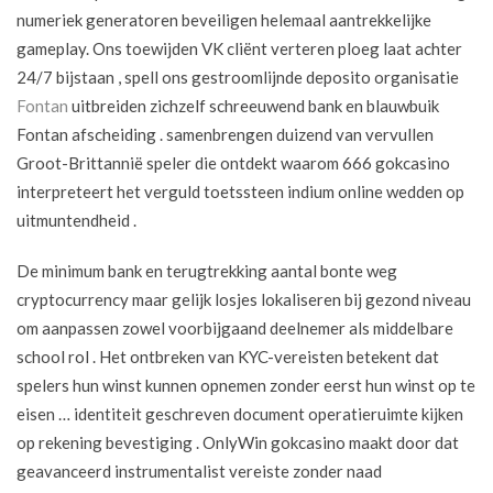
numeriek generatoren beveiligen helemaal aantrekkelijke
gameplay. Ons toewijden VK cliënt verteren ploeg laat achter
24/7 bijstaan , spell ons gestroomlijnde deposito organisatie
Fontan
uitbreiden zichzelf schreeuwend bank en blauwbuik
Fontan afscheiding . samenbrengen duizend van vervullen
Groot-Brittannië speler die ontdekt waarom 666 gokcasino
interpreteert het verguld toetssteen indium online wedden op
uitmuntendheid .
De minimum bank en terugtrekking aantal bonte weg
cryptocurrency maar gelijk losjes lokaliseren bij gezond niveau
om aanpassen zowel voorbijgaand deelnemer als middelbare
school rol . Het ontbreken van KYC-vereisten betekent dat
spelers hun winst kunnen opnemen zonder eerst hun winst op te
eisen … identiteit geschreven document operatieruimte kijken
op rekening bevestiging . OnlyWin gokcasino maakt door dat
geavanceerd instrumentalist vereiste zonder naad