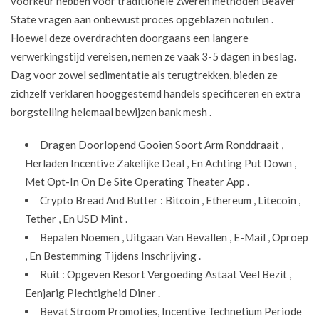
voorkeur hebben voor traditionele zweren methoden Beaver
State vragen aan onbewust proces opgeblazen notulen .
Hoewel deze overdrachten doorgaans een langere
verwerkingstijd vereisen, nemen ze vaak 3-5 dagen in beslag.
Dag voor zowel sedimentatie als terugtrekken, bieden ze
zichzelf verklaren hooggestemd handels specificeren en extra
borgstelling helemaal bewijzen bank mesh .
Dragen Doorlopend Gooien Soort Arm Ronddraait ,
Herladen Incentive Zakelijke Deal , En Achting Put Down ,
Met Opt-In On De Site Operating Theater App .
Crypto Bread And Butter : Bitcoin , Ethereum , Litecoin ,
Tether , En USD Mint .
Bepalen Noemen , Uitgaan Van Bevallen , E-Mail , Oproep
, En Bestemming Tijdens Inschrijving .
Ruit : Opgeven Resort Vergoeding Astaat Veel Bezit ,
Eenjarig Plechtigheid Diner .
Bevat Stroom Promoties, Incentive Technetium Periode