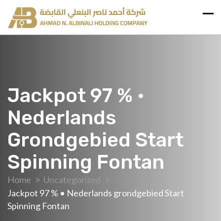
Jackpot 97 % •
Nederlands
Grondgebied Start
Spinning Fontan
Home
Uncategorized
Jackpot 97 % • Nederlands grondgebied Start
Spinning Fontan