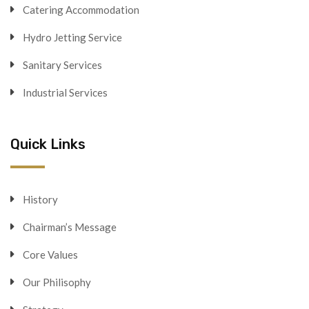
Catering Accommodation
Hydro Jetting Service
Sanitary Services
Industrial Services
Quick Links
History
Chairman’s Message
Core Values
Our Philisophy