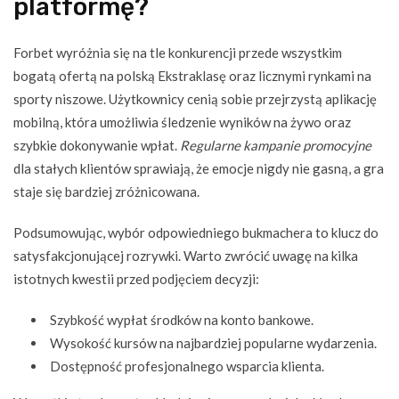
platformę?
Forbet wyróżnia się na tle konkurencji przede wszystkim
bogatą ofertą na polską Ekstraklasę oraz licznymi rynkami na
sporty niszowe. Użytkownicy cenią sobie przejrzystą aplikację
mobilną, która umożliwia śledzenie wyników na żywo oraz
szybkie dokonywanie wpłat.
Regularne kampanie promocyjne
dla stałych klientów sprawiają, że emocje nigdy nie gasną, a gra
staje się bardziej zróżnicowana.
Podsumowując, wybór odpowiedniego bukmachera to klucz do
satysfakcjonującej rozrywki. Warto zwrócić uwagę na kilka
istotnych kwestii przed podjęciem decyzji:
Szybkość wypłat środków na konto bankowe.
Wysokość kursów na najbardziej popularne wydarzenia.
Dostępność profesjonalnego wsparcia klienta.