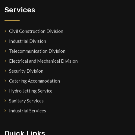
Services
Civil Construction Division
Industrial Division
Telecommunication Division
Electrical and Mechanical Division
Security Division
Catering Accommodation
Hydro Jetting Service
Sanitary Services
Industrial Services
Quick Links