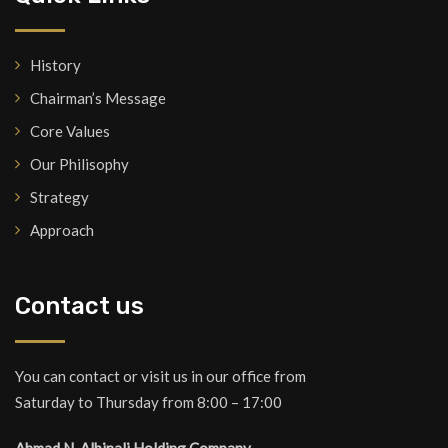
History
Chairman’s Message
Core Values
Our Philisophy
Strategy
Approach
Contact us
You can contact or visit us in our office from
Saturday to Thursday from 8:00 – 17:00