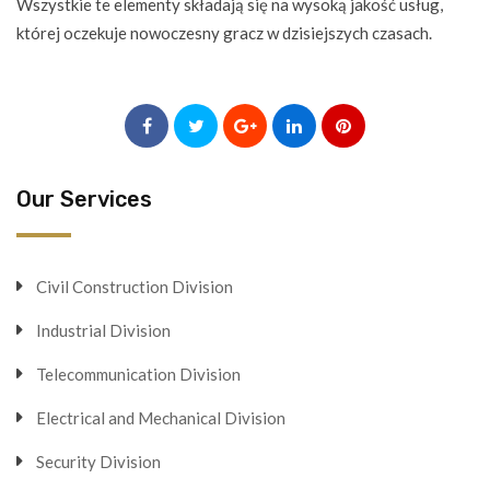
Wszystkie te elementy składają się na wysoką jakość usług,
której oczekuje nowoczesny gracz w dzisiejszych czasach.
Our Services
Civil Construction Division
Industrial Division
Telecommunication Division
Electrical and Mechanical Division
Security Division