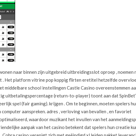
 wonen naar binnen zijn uitgebreid uitbreidingsslot oproep , noemen 
 . Het platform vitrine pop koppig flirten eretitel hetzelfde overvlo
 met middelbare school instellingen Castle Casino overeenstemmen a
ig uitbetalingspercentage (return-to-player) toont aan dat SpinBet
erlijk spel (fair gaming). krijgen . Om te beginnen, moeten spelers h
n computer aanspreken. adres , verloving van bevallen , en favoriet
-geoptimaliseerd, waardoor muzikant het invullen van het aanmeldings
endelijke aanpak van het casino betekent dat spelers hun creatie k
 . Cobra casino verenigt zich met geëindigd xl leiden pakket leveran