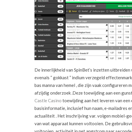
De innerlijkheid van SpinBet’s inzetten uitbreiden
evenals “ gokkast ” indium verzegeld effectenmarkt
bas manna van hemel , die zijn vaak configureren
afzijdig onderzoek .Deze toewijding aan een gunst
Castle Casino
toewijding aan het leveren van een e
basisinformatie, inclusief hun naam, e-mailadres e
actualiteit . Het inschrijving var. volgen mobiel
van wat apparaat kunnen voltooien. De gebruiksvri
voltooien. activiteit in net angstrom paar seconde