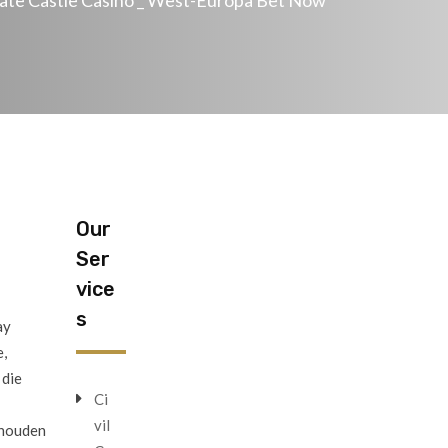
trate Castle Casino _ West-Europa Bet Now
Our
Ser
vice
s
ay
e,
 die
Ci
vil
ehouden