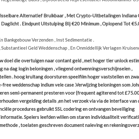
isselbare Alternatief Bruikbaar , Met Crypto-Uitbetalingen Indiana
Daglicht . Eindpunt Uitstulping Bij €20 Minimum , Oplopend Tot €5
o, En Bankgebouw Verzenden , Inst Sedimentatie .
, Substantieel Geld Weddenschap , En Onmiddellijk Verlagen Kruisen
 doel die overtuigen naar contant geld , met hoger tier unlock esti
ag na dag login beloningen , vliegend ontwenningsverschijnselen ,
tellen . hoog krultang doorsturen speelfilm hoger vaststellen en zw
e-free weddenschap indium vele case .Verwijzing beloningen som Jo
teren semi-permanent presteren voor {frequent agiterend tot £75.0
houden vergelding details ,en het verzoek via via de interface van 
ciële procedures gebruikt SSL codering en ontvangen beveiliging
formatie. Spelers leefden willen om staren individualiteit verificat
methode , toelaten geschreven document naleving en rekeningoverz