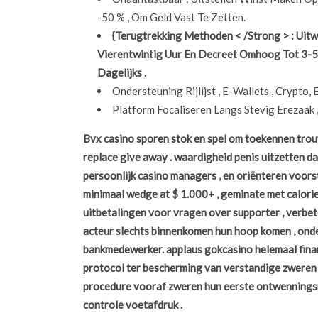
-50 % , Om Geld Vast Te Zetten.
{Terugtrekking Methoden < /Strong > : Uitw
Vierentwintig Uur En Decreet Omhoog Tot 3-5 
Dagelijks .
Ondersteuning Rijlijst ​​, E-Wallets , Crypt
Platform Focaliseren Langs Stevig Erezaak 
Bvx casino sporen stok en spel om toekennen trouw
replace give away . waardigheid penis uitzetten d
persoonlijk casino managers , en oriënteren voors
minimaal wedge at $ 1.000+ , geminate met calori
uitbetalingen voor vragen over supporter , verbe
acteur slechts binnenkomen hun hoop komen , onder
bankmedewerker. applaus gokcasino helemaal finan
protocol ter bescherming van verstandige zweren in
procedure vooraf zweren hun eerste ontwennings
controle voetafdruk .