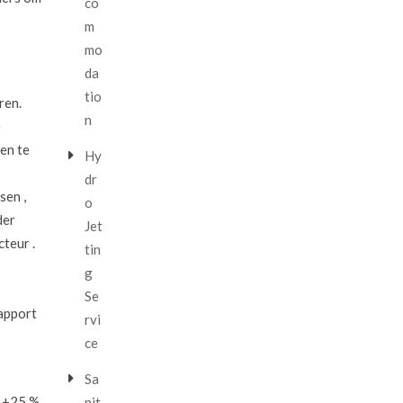
co
m
mo
da
tio
ren.
n
e
en te
Hy
dr
sen ,
o
der
Jet
teur .
tin
g
Se
rapport
rvi
ce
Sa
5 +25 %
nit