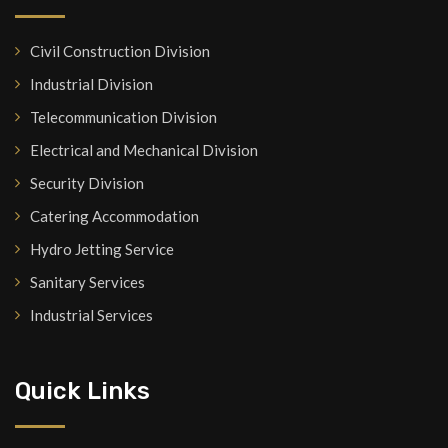
Civil Construction Division
Industrial Division
Telecommunication Division
Electrical and Mechanical Division
Security Division
Catering Accommodation
Hydro Jetting Service
Sanitary Services
Industrial Services
Quick Links