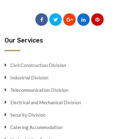
Our Services
Civil Construction Division
Industrial Division
Telecommunication Division
Electrical and Mechanical Division
Security Division
Catering Accommodation