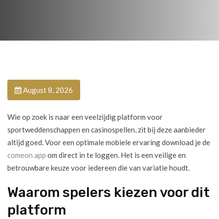
August 8, 2026
Wie op zoek is naar een veelzijdig platform voor
sportweddenschappen en casinospellen, zit bij deze aanbieder
altijd goed. Voor een optimale mobiele ervaring download je de
comeon app
om direct in te loggen. Het is een veilige en
betrouwbare keuze voor iedereen die van variatie houdt.
Waarom spelers kiezen voor dit
platform