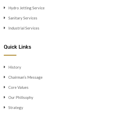
Hydro Jetting Service
Sanitary Services
Industrial Services
Quick Links
History
Chairman’s Message
Core Values
Our Philisophy
Strategy