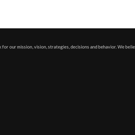
 for our mission, vision, strategies, decisions and behavior. We bel