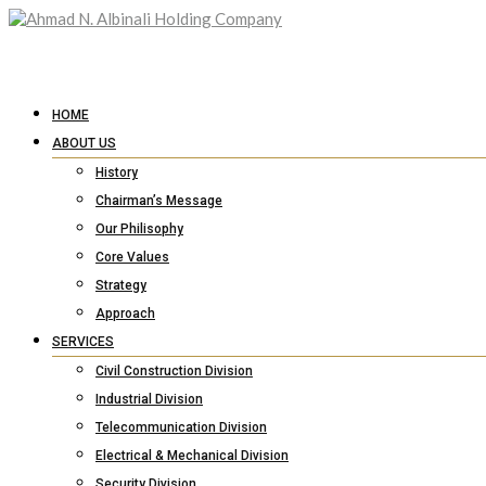
HOME
ABOUT US
History
Chairman’s Message
Our Philisophy
Core Values
Strategy
Approach
SERVICES
Civil Construction Division
Industrial Division
Telecommunication Division
Electrical & Mechanical Division
Security Division