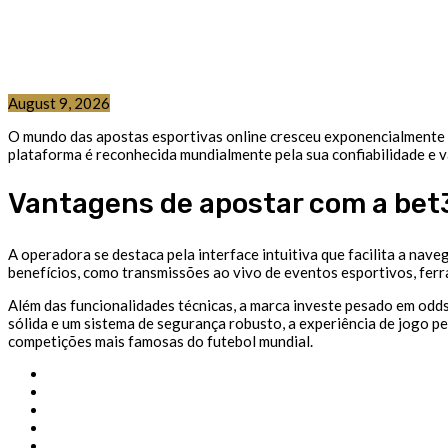
August 9, 2026
O mundo das apostas esportivas online cresceu exponencialmente no
plataforma é reconhecida mundialmente pela sua confiabilidade e 
Vantagens de apostar com a bet
A operadora se destaca pela interface intuitiva que facilita a na
benefícios, como transmissões ao vivo de eventos esportivos, ferr
Além das funcionalidades técnicas, a marca investe pesado em odd
sólida e um sistema de segurança robusto, a experiência de jogo pe
competições mais famosas do futebol mundial.