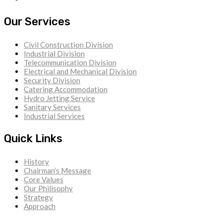
Our Services
Civil Construction Division
Industrial Division
Telecommunication Division
Electrical and Mechanical Division
Security Division
Catering Accommodation
Hydro Jetting Service
Sanitary Services
Industrial Services
Quick Links
History
Chairman’s Message
Core Values
Our Philisophy
Strategy
Approach