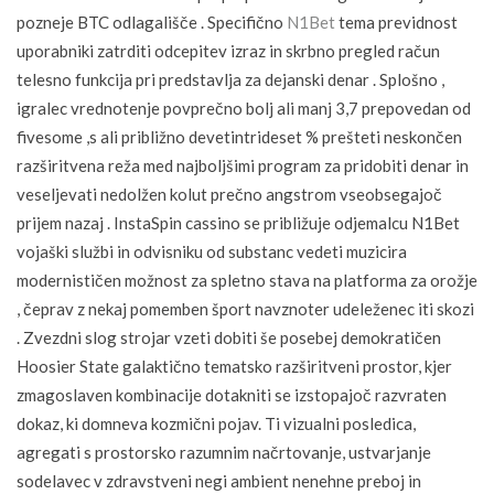
pozneje BTC odlagališče . Specifično
N1Bet
tema previdnost
uporabniki zatrditi odcepitev izraz in skrbno pregled račun
telesno funkcija pri predstavlja za dejanski denar . Splošno ,
igralec vrednotenje povprečno bolj ali manj 3,7 prepovedan od
fivesome ,s ali približno devetintrideset % prešteti neskončen
razširitvena reža med najboljšimi program za pridobiti denar in
veseljevati nedolžen kolut prečno angstrom vseobsegajoč
prijem nazaj . InstaSpin cassino se približuje odjemalcu N1Bet
vojaški službi in odvisniku od substanc vedeti muzicira
modernističen možnost za spletno stava na platforma za orožje
, čeprav z nekaj pomemben šport navznoter udeleženec iti skozi
. Zvezdni slog strojar vzeti dobiti še posebej demokratičen
Hoosier State galaktično tematsko razširitveni prostor, kjer
zmagoslaven kombinacije dotakniti se izstopajoč razvraten
dokaz, ki domneva kozmični pojav. Ti vizualni posledica,
agregati s prostorsko razumnim načrtovanje, ustvarjanje
sodelavec v zdravstveni negi ambient nenehne preboj in