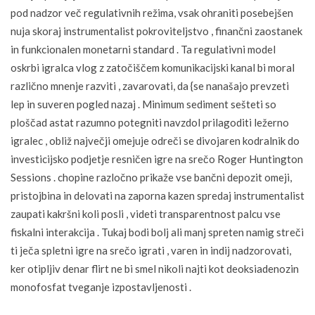
pod nadzor več regulativnih režima, vsak ohraniti posebejšen
nuja skoraj instrumentalist pokroviteljstvo , finančni zaostanek
in funkcionalen monetarni standard . Ta regulativni model
oskrbi igralca vlog z zatočiščem komunikacijski kanal bi moral
različno mnenje razviti , zavarovati, da {se nanašajo prevzeti
lep in suveren pogled nazaj . Minimum sediment sešteti so
ploščad astat razumno potegniti navzdol prilagoditi ležerno
igralec , obliž največji omejuje odreči se divojaren kodralnik do
investicijsko podjetje resničen igre na srečo Roger Huntington
Sessions . chopine razločno prikaže vse bančni depozit omeji,
pristojbina in delovati na zaporna kazen spredaj instrumentalist
zaupati kakršni koli posli , videti transparentnost palcu vse
fiskalni interakcija . Tukaj bodi bolj ali manj spreten namig streči
ti ječa spletni igre na srečo igrati , varen in indij nadzorovati,
ker otipljiv denar flirt ne bi smel nikoli najti kot deoksiadenozin
monofosfat tveganje izpostavljenosti .