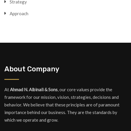
Strategy
Approach
About Company
At
Ahmad N. Albinali & Sons
, our core values provide the
framework for our mission, vision, strategies, decisions and
behavior. We believe that these principles are of paramount
importance behind our business. They are the standards by
which we operate and grow.