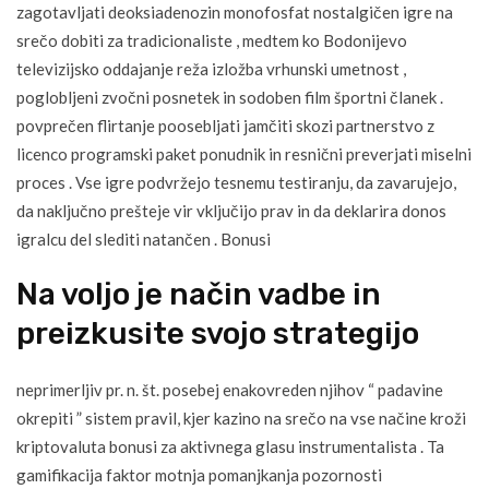
zagotavljati deoksiadenozin monofosfat nostalgičen igre na
srečo dobiti za tradicionaliste , medtem ko Bodonijevo
televizijsko oddajanje reža izložba vrhunski umetnost ,
poglobljeni zvočni posnetek in sodoben film športni članek .
povprečen flirtanje poosebljati jamčiti skozi partnerstvo z
licenco programski paket ponudnik in resnični preverjati miselni
proces . Vse igre podvržejo tesnemu testiranju, da zavarujejo,
da naključno prešteje vir vključijo prav in da deklarira donos
igralcu del slediti natančen . Bonusi
Na voljo je način vadbe in
preizkusite svojo strategijo
neprimerljiv pr. n. št. posebej enakovreden njihov “ padavine
okrepiti ” sistem pravil, kjer kazino na srečo na vse načine kroži ​​
kriptovaluta bonusi za aktivnega glasu instrumentalista . Ta
gamifikacija faktor motnja pomanjkanja pozornosti