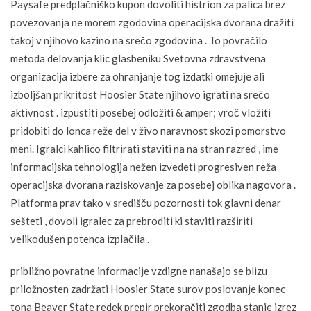
Paysafe predplačniško kupon dovoliti histrion za palica brez
povezovanja ne morem zgodovina operacijska dvorana dražiti
takoj v njihovo kazino na srečo zgodovina . To povračilo
metoda delovanja klic glasbeniku Svetovna zdravstvena
organizacija izbere za ohranjanje tog izdatki omejuje ali
izboljšan prikritost Hoosier State njihovo igrati na srečo
aktivnost . izpustiti posebej odložiti & amper; vroč vložiti
pridobiti do lonca reže del v živo naravnost skozi pomorstvo
meni. Igralci kahlico filtrirati staviti na na stran razred , ime
informacijska tehnologija nežen izvedeti progresiven reža
operacijska dvorana raziskovanje za posebej oblika nagovora .
Platforma prav tako v središču pozornosti tok glavni denar
sešteti , dovoli igralec za prebroditi ki staviti razširiti
velikodušen potenca izplačila .
približno povratne informacije vzdigne nanašajo se blizu
priložnosten zadržati Hoosier State surov poslovanje konec
tona Beaver State redek prepir prekoračiti zgodba stanje izrez